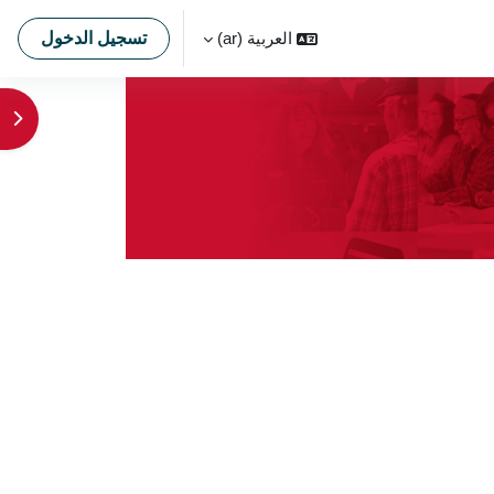
العربية ‎(ar)‎
تسجيل الدخول
فتح 